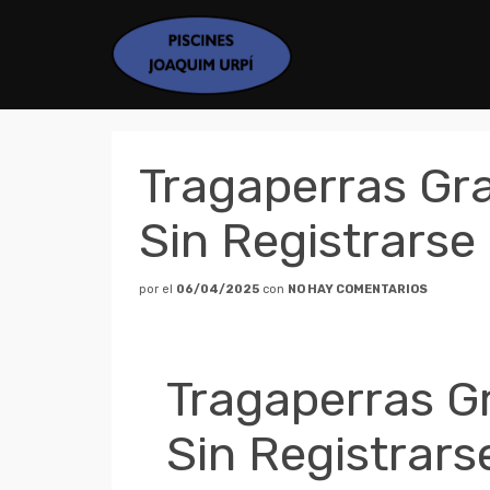
Tragaperras Gra
Sin Registrarse
por
el
06/04/2025
con
NO HAY COMENTARIOS
Tragaperras Gr
Sin Registrars