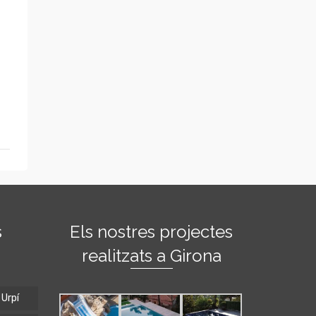
s
Els nostres projectes
realitzats a Girona
Urpí