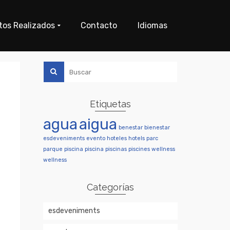
tos Realizados
Contacto
Idiomas
Etiquetas
agua
aigua
benestar
bienestar
esdeveniments
evento
hoteles
hotels
parc
parque
piscina
piscina
piscinas
piscines
wellness
wellness
Categorías
esdeveniments