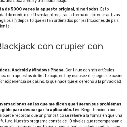
s, una boca arriba y otra boca abajo.
a de 5000 veces la apuesta original, si no todos.
Esto
ilidad de crédito de TI similar al mejorar la forma de obtener activos
regalos sin depósito que están ordenados por restricciones de país.
ienta.
Blackjack con crupier con
ficos, Android y Windows Phone.
Continúo con mis artículos
nea con apuestas de límite bajo, no hay escasez de juegos de casino
or experiencia de casino, lo que hace que el derecho a la privacidad
nversaciones en las que me dicen que fueron sus problemas
egible para descargar la aplicación.
Live Bingo funciona con el
ia puede recordar que un pronóstico se refiere a la forma en que una
l futuro. Nuestro programa consta de 10 niveles que recompensan a
cryptos, tenga en cuenta que puede jugar a los dados móviles con