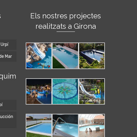
s
Els nostres projectes
realitzats a Girona
Urpí
 de Mar
aquim
pí
rucción