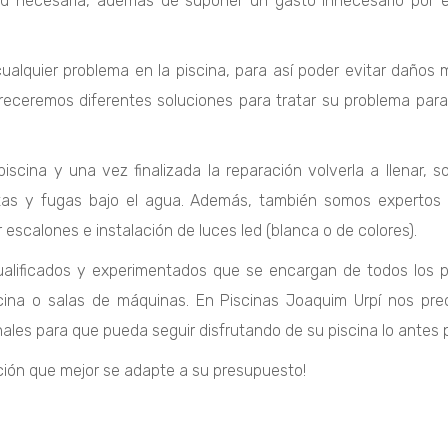
lidad necesaria, además de suponer un gasto innecesario po
ualquier problema en la piscina, para así poder evitar daños
receremos diferentes soluciones para tratar su problema para
piscina y una vez finalizada la reparación volverla a llenar
, grietas y fugas bajo el agua. Además, también somos experto
ar escalones e instalación de luces led (blanca o de colores).
lificados y experimentados que se encargan de todos los pa
cina o salas de máquinas. En Piscinas
Joaquim
Urpí
nos preo
nales para que pueda seguir disfrutando de su piscina lo antes 
ción que mejor se adapte a su presupuesto!