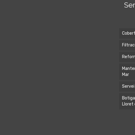
Ser
Cobert
Filtrac
Reform
Manten
Mar
Servei
Botiga
Lloret