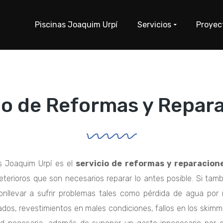
Piscinas Joaquim Urpí
Servicios
Proyec
io de Reformas y Repar
as
Joaquim
Urpí
es el
servicio de reformas y reparacion
eterioros que son necesarios reparar lo antes posible. Si ta
onllevar a sufrir problemas tales como pérdida de agua por r
ados, revestimientos en males condiciones, fallos en los
skimm