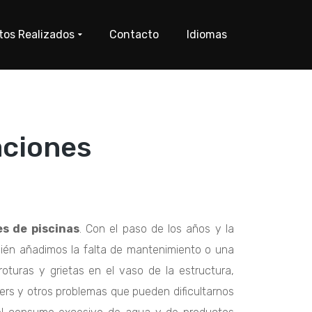
tos Realizados
Contacto
Idiomas
aciones
es de piscinas
. Con el paso de los años y la
mbién añadimos la falta de mantenimiento o una
oturas y grietas en el vaso de la estructura,
ers
y otros problemas que pueden dificultarnos