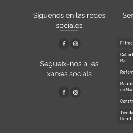
Siguenos en las redes
Ser
sociales
Filtra
Cobert
Mar
Segueix-nos a les
xarxes socials
Reform
Manten
de Mar
Constr
Tienda
Lloret