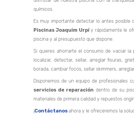
disfrutar de nuestra piscina con la tranqui
químicos.
Es muy importante detectar lo antes posible c
Piscinas
Joaquim
Urpí
y rápidamente le of
piscina y al presupuesto que dispone.
Si quieres ahorrarte el consumo de vaciar la 
localizar, detectar, sellar, arreglar fisuras
borada
, cambiar focos, sellar
skimmers
, arregl
Disponemos de un equipo de profesionales cua
servicios de reparación
dentro de su pis
materiales de primera calidad y repuestos origi
¡
Contáctanos
ahora y le ofreceremos la solu