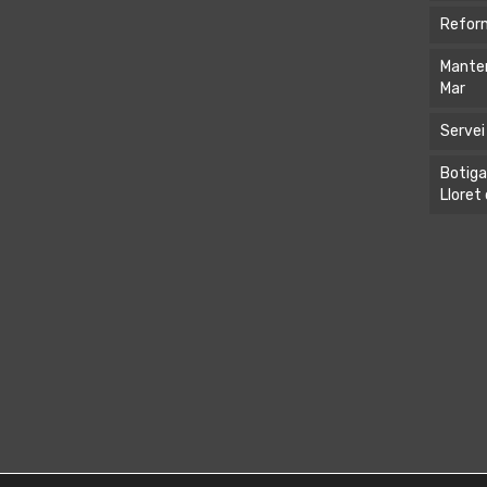
Reform
Manten
Mar
Servei
Botiga
Lloret