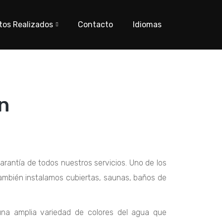
tos Realizados
Contacto
Idiomas
n
arantía de todos nuestros servicios. Uno de los
 también instalamos cubiertas, saunas, baños de
 una amplia variedad de colores del agua que