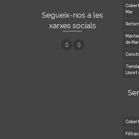
Cobert
Mar
Segueix-nos a les
xarxes socials
Reform
Manten
de Mar
Constr
Tienda
Lloret
Ser
Cobert
Filtrac