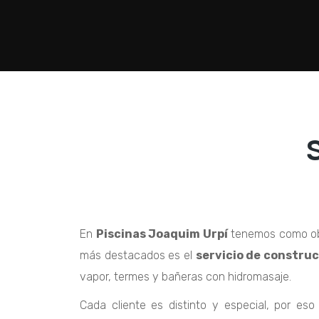
En
Piscinas Joaquim Urpí
tenemos como obje
más destacados es el
servicio de constru
vapor, termes y bañeras con hidromasaje.
Cada cliente es distinto y especial, por es