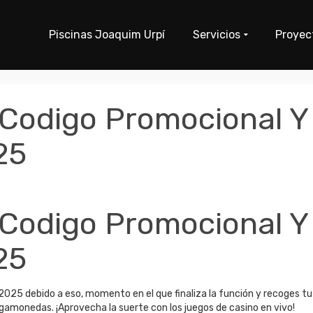
Piscinas Joaquim Urpí
Servicios
Proyec
Codigo Promocional Y
25
Codigo Promocional Y
25
25 debido a eso, momento en el que finaliza la función y recoges tu
agamonedas. ¡Aprovecha la suerte con los juegos de casino en vivo!