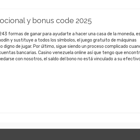
cional y bonus code 2025
43 formas de ganar para ayudarte a hacer una casa de la moneda, e
modín y sustituye a todos los símbolos, el juego gratuito de máquinas
o digno de jugar. Por último, sigue siendo un proceso complicado cuan
entas bancarias. Casino venezuela online así que tengo que encontr
darse con nosotros, el saldo del bono no está vinculado a su efectiv
am
mpartir