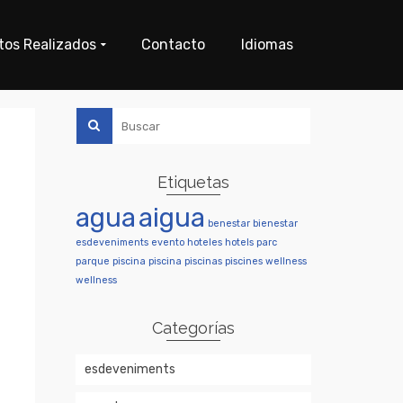
tos Realizados
Contacto
Idiomas
Etiquetas
agua
aigua
benestar
bienestar
esdeveniments
evento
hoteles
hotels
parc
parque
piscina
piscina
piscinas
piscines
wellness
wellness
Categorías
esdeveniments