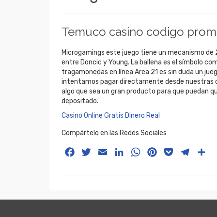
Temuco casino codigo promo
Microgamings este juego tiene un mecanismo de 2
entre Doncic y Young. La ballena es el símbolo co
tragamonedas en línea Area 21 es sin duda un jueg
intentamos pagar directamente desde nuestras cu
algo que sea un gran producto para que puedan que
depositado.
Casino Online Gratis Dinero Real
Compártelo en las Redes Sociales
Facebook
Twitter
Email
LinkedIn
WhatsApp
Pinterest
Pocket
Telegr
Co