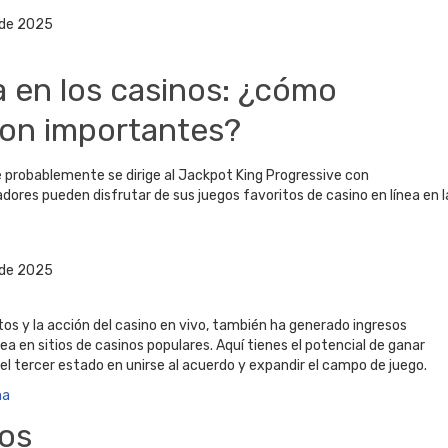
ode 2025
a en los casinos: ¿cómo
son importantes?
e probablemente se dirige al Jackpot King Progressive con
ores pueden disfrutar de sus juegos favoritos de casino en línea en l
ode 2025
tos y la acción del casino en vivo, también ha generado ingresos
 en sitios de casinos populares. Aquí tienes el potencial de ganar
l tercer estado en unirse al acuerdo y expandir el campo de juego.
na
os