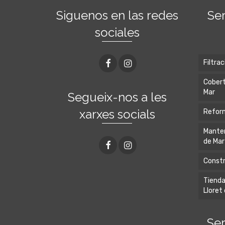
Siguenos en las redes
Ser
sociales
Filtra
Cobert
Mar
Segueix-nos a les
xarxes socials
Reform
Manten
de Mar
Constr
Tienda
Lloret
Ser