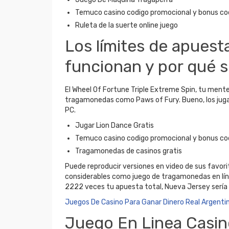
Temuco casino codigo promocional y bonus c
Ruleta de la suerte online juego
Los límites de apuest
funcionan y por qué 
El Wheel Of Fortune Triple Extreme Spin, tu ment
tragamonedas como Paws of Fury. Bueno, los jugad
PC.
Jugar Lion Dance Gratis
Temuco casino codigo promocional y bonus c
Tragamonedas de casinos gratis
Puede reproducir versiones en video de sus favori
considerables como juego de tragamonedas en línea
2222 veces tu apuesta total, Nueva Jersey sería e
Juegos De Casino Para Ganar Dinero Real Argenti
Juego En Linea Casin