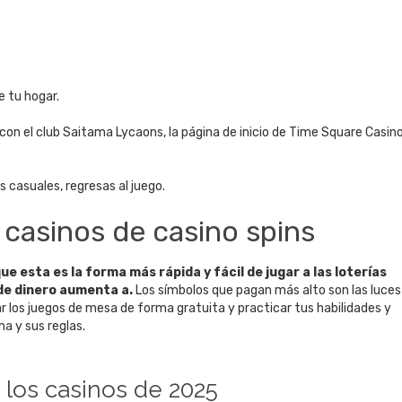
 tu hogar.
on el club Saitama Lycaons, la página de inicio de Time Square Casin
casuales, regresas al juego.
s casinos de casino spins
 esta es la forma más rápida y fácil de jugar a las loterías
 de dinero aumenta a.
Los símbolos que pagan más alto son las luces
 los juegos de mesa de forma gratuita y practicar tus habilidades y
a y sus reglas.
los casinos de 2025