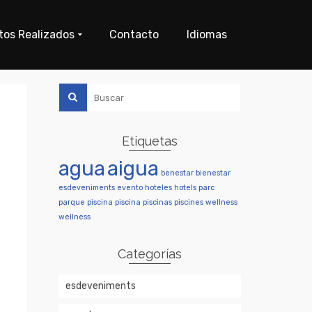
tos Realizados
Contacto
Idiomas
Etiquetas
agua
aigua
benestar
bienestar
esdeveniments
evento
hoteles
hotels
parc
parque
piscina
piscina
piscinas
piscines
wellness
wellness
Categorías
esdeveniments