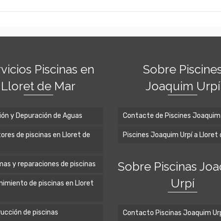
vicios Piscinas en
Sobre Piscine
Lloret de Mar
Joaquim Urpí
ción y Depuración de Aguas
Contacte de Piscines Joaquim 
ores de piscinas en Lloret de
Piscines Joaquim Urpí a Lloret
Sobre Piscinas Jo
as y reparaciones de piscinas
Urpí
imiento de piscinas en Lloret
ucción de piscinas
Contacto Piscinas Joaquim Ur