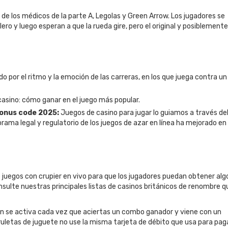
de los médicos de la parte A, Legolas y Green Arrow. Los jugadores se
ero y luego esperan a que la rueda gire, pero el original y posiblemente
do por el ritmo y la emoción de las carreras, en los que juega contra un
casino: cómo ganar en el juego más popular.
bonus code 2025:
Juegos de casino para jugar lo guiamos a través de
orama legal y regulatorio de los juegos de azar en línea ha mejorado en
e juegos con crupier en vivo para que los jugadores puedan obtener alg
nsulte nuestras principales listas de casinos británicos de renombre q
n se activa cada vez que aciertas un combo ganador y viene con un
uletas de juguete no use la misma tarjeta de débito que usa para pag