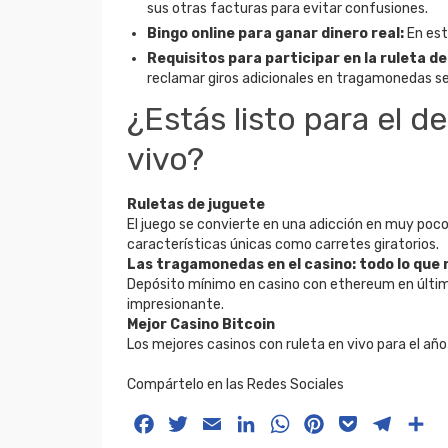
sus otras facturas para evitar confusiones.
Bingo online para ganar dinero real:
En est
Requisitos para participar en la ruleta de
reclamar giros adicionales en tragamonedas se
¿Estás listo para el d
vivo?
Ruletas de juguete
El juego se convierte en una adicción en muy poco
características únicas como carretes giratorios.
Las tragamonedas en el casino: todo lo que
Depósito mínimo en casino con ethereum en últim
impresionante.
Mejor Casino Bitcoin
Los mejores casinos con ruleta en vivo para el añ
Compártelo en las Redes Sociales
Facebook
Twitter
Email
LinkedIn
WhatsApp
Pinterest
Pocket
Telegr
Co