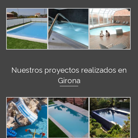
Nuestros proyectos realizados en
Girona