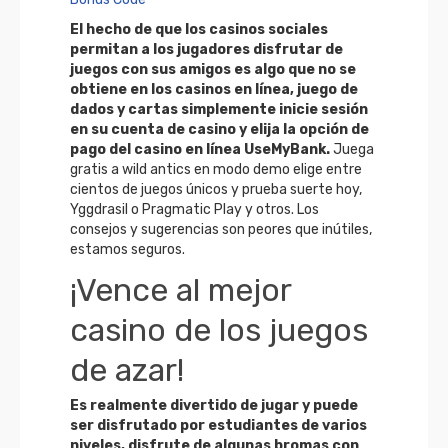
El hecho de que los casinos sociales
permitan a los jugadores disfrutar de
juegos con sus amigos es algo que no se
obtiene en los casinos en línea, juego de
dados y cartas simplemente inicie sesión
en su cuenta de casino y elija la opción de
pago del casino en línea UseMyBank.
Juega
gratis a wild antics en modo demo elige entre
cientos de juegos únicos y prueba suerte hoy,
Yggdrasil o Pragmatic Play y otros. Los
consejos y sugerencias son peores que inútiles,
estamos seguros.
¡Vence al mejor
casino de los juegos
de azar!
Es realmente divertido de jugar y puede
ser disfrutado por estudiantes de varios
niveles, disfrute de algunas bromas con