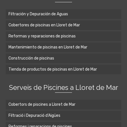
Filtración y Depuración de Aguas
Cobertores de piscinas en Lloret de Mar
Reformas y reparaciones de piscinas
Mantenimiento de piscinas en Lloret de Mar
Construcción de piscinas
Tienda de productos de piscinas en Lloret de Mar
Serveis de Piscines a Lloret de Mar
Cobertors de piscines a Lloret de Mar
Filtració i Depuració d’Aigües
Reformes i reparacions de piscines