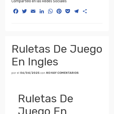
Compártelo en las Redes Sociales
Facebook
Twitter
Email
LinkedIn
WhatsApp
Pinterest
Pocket
Telegram
Compartir
Ruletas De Juego
En Ingles
por
el
06/04/2025
con
NO HAY COMENTARIOS
Ruletas De
Juego En