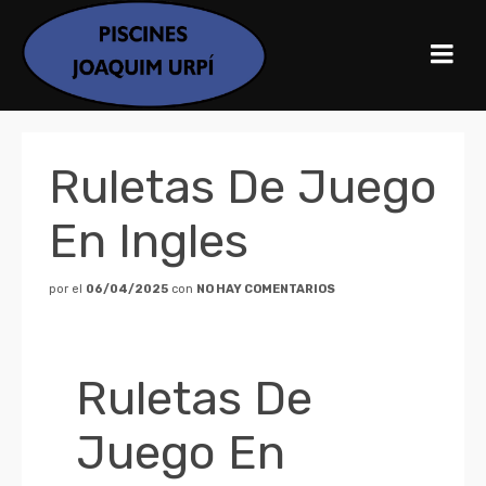
Ruletas De Juego
En Ingles
por
el
06/04/2025
con
NO HAY COMENTARIOS
Ruletas De
Juego En