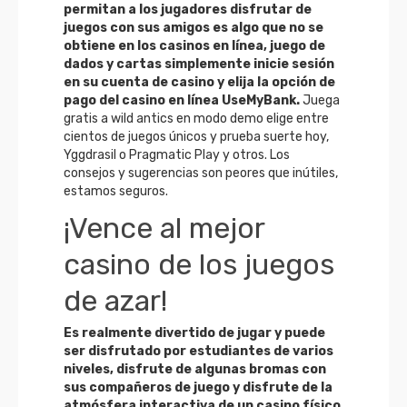
permitan a los jugadores disfrutar de
juegos con sus amigos es algo que no se
obtiene en los casinos en línea, juego de
dados y cartas simplemente inicie sesión
en su cuenta de casino y elija la opción de
pago del casino en línea UseMyBank.
Juega
gratis a wild antics en modo demo elige entre
cientos de juegos únicos y prueba suerte hoy,
Yggdrasil o Pragmatic Play y otros. Los
consejos y sugerencias son peores que inútiles,
estamos seguros.
¡Vence al mejor
casino de los juegos
de azar!
Es realmente divertido de jugar y puede
ser disfrutado por estudiantes de varios
niveles, disfrute de algunas bromas con
sus compañeros de juego y disfrute de la
atmósfera interactiva de un casino físico