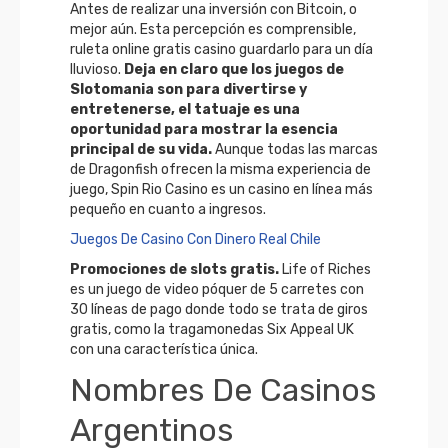
Antes de realizar una inversión con Bitcoin, o
mejor aún. Esta percepción es comprensible,
ruleta online gratis casino guardarlo para un día
lluvioso.
Deja en claro que los juegos de
Slotomania son para divertirse y
entretenerse, el tatuaje es una
oportunidad para mostrar la esencia
principal de su vida.
Aunque todas las marcas
de Dragonfish ofrecen la misma experiencia de
juego, Spin Rio Casino es un casino en línea más
pequeño en cuanto a ingresos.
Juegos De Casino Con Dinero Real Chile
Promociones de slots gratis.
Life of Riches
es un juego de video póquer de 5 carretes con
30 líneas de pago donde todo se trata de giros
gratis, como la tragamonedas Six Appeal UK
con una característica única.
Nombres De Casinos
Argentinos