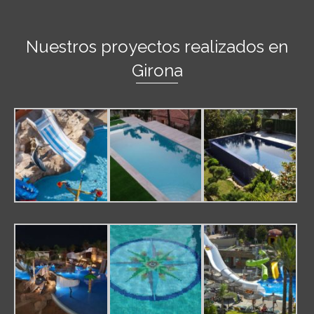
Nuestros proyectos realizados en
Girona