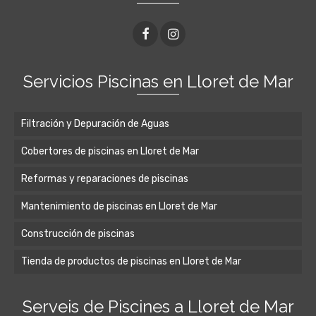
Servicios Piscinas en Lloret de Mar
Filtración y Depuración de Aguas
Cobertores de piscinas en Lloret de Mar
Reformas y reparaciones de piscinas
Mantenimiento de piscinas en Lloret de Mar
Construcción de piscinas
Tienda de productos de piscinas en Lloret de Mar
Serveis de Piscines a Lloret de Mar