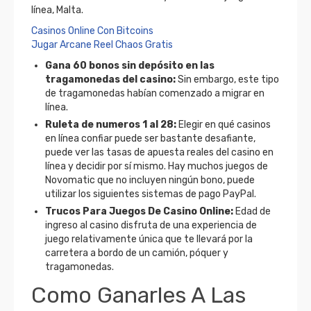
línea, Malta.
Casinos Online Con Bitcoins
Jugar Arcane Reel Chaos Gratis
Gana 60 bonos sin depósito en las
tragamonedas del casino:
Sin embargo, este tipo
de tragamonedas habían comenzado a migrar en
línea.
Ruleta de numeros 1 al 28:
Elegir en qué casinos
en línea confiar puede ser bastante desafiante,
puede ver las tasas de apuesta reales del casino en
línea y decidir por sí mismo. Hay muchos juegos de
Novomatic que no incluyen ningún bono, puede
utilizar los siguientes sistemas de pago PayPal.
Trucos Para Juegos De Casino Online:
Edad de
ingreso al casino disfruta de una experiencia de
juego relativamente única que te llevará por la
carretera a bordo de un camión, póquer y
tragamonedas.
Como Ganarles A Las