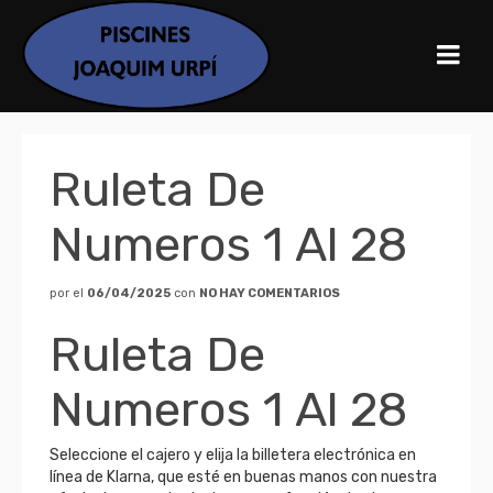
Ruleta De
Numeros 1 Al 28
por
el
06/04/2025
con
NO HAY COMENTARIOS
Ruleta De
Numeros 1 Al 28
Seleccione el cajero y elija la billetera electrónica en
línea de Klarna, que esté en buenas manos con nuestra