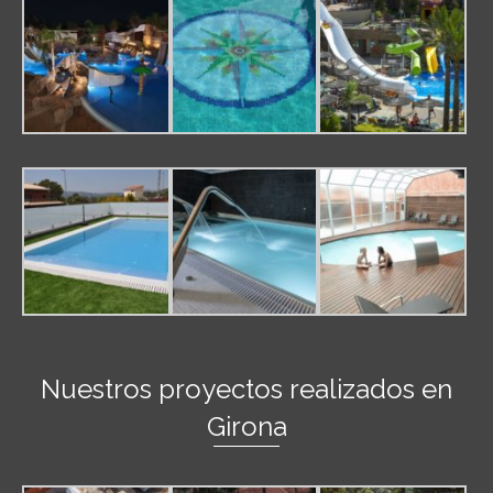
Nuestros proyectos realizados en
Girona