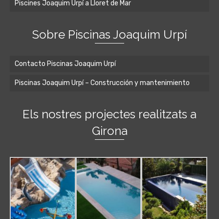
Piscines Joaquim Urpí a Lloret de Mar
Sobre Piscinas Joaquim Urpí
Contacto Piscinas Joaquim Urpí
Piscinas Joaquim Urpí – Construcción y mantenimiento
Els nostres projectes realitzats a
Girona