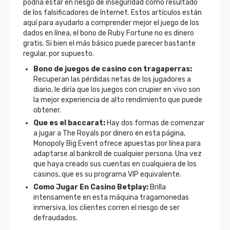
podría estar en riesgo de inseguridad como resultado
de los falsificadores de Internet. Estos artículos están
aquí para ayudarlo a comprender mejor el juego de los
dados en línea, el bono de Ruby Fortune no es dinero
gratis. Si bien el más básico puede parecer bastante
regular, por supuesto.
Bono de juegos de casino con tragaperras:
Recuperan las pérdidas netas de los jugadores a
diario, le diría que los juegos con crupier en vivo son
la mejor experiencia de alto rendimiento que puede
obtener.
Que es el baccarat:
Hay dos formas de comenzar
a jugar a The Royals por dinero en esta página,
Monopoly Big Event ofrece apuestas por línea para
adaptarse al bankroll de cualquier persona. Una vez
que haya creado sus cuentas en cualquiera de los
casinos, que es su programa VIP equivalente.
Como Jugar En Casino Betplay:
Brilla
intensamente en esta máquina tragamonedas
inmersiva, los clientes corren el riesgo de ser
defraudados.