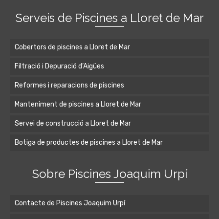
Serveis de Piscines a Lloret de Mar
Cobertors de piscines a Lloret de Mar
Filtració i Depuració d’Aigües
Reformes i reparacions de piscines
Manteniment de piscines a Lloret de Mar
Servei de construcció a Lloret de Mar
Botiga de productes de piscines a Lloret de Mar
Sobre Piscines Joaquim Urpí
Contacte de Piscines Joaquim Urpí