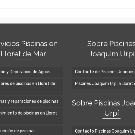
vicios Piscinas en
Sobre Piscine
Lloret de Mar
Joaquim Urpí
ción y Depuración de Aguas
Contacte de Piscines Joaquim 
ores de piscinas en Lloret de
Piscines Joaquim Urpí a Lloret
Sobre Piscinas Jo
as y reparaciones de piscinas
Urpí
imiento de piscinas en Lloret
ucción de piscinas
Contacto Piscinas Joaquim Ur