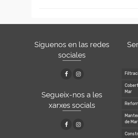
Siguenos en las redes
Ser
sociales
Filtra
Cobert
Mar
Segueix-nos a les
xarxes socials
Reform
Manten
de Mar
Constr