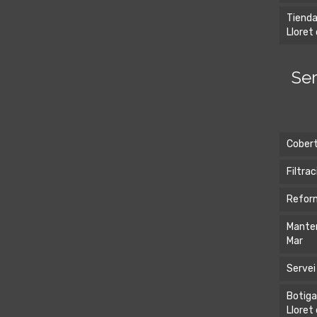
Tienda
Lloret
Ser
Cobert
Filtrac
Reform
Manten
Mar
Servei
Botiga
Lloret