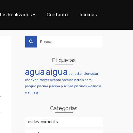
tos Realizados
Contacto
Idiomas
Etiquetas
agua
aigua
benestar
bienestar
esdeveniments
evento
hoteles
hotels
parc
parque
piscina
piscina
piscinas
piscines
wellness
wellness
,
Categorías
r
esdeveniments