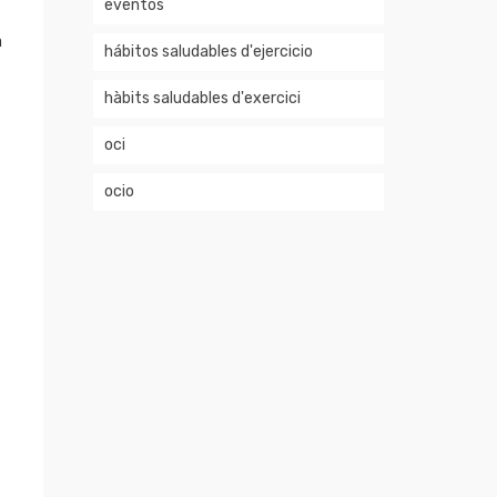
eventos
a
hábitos saludables d'ejercicio
hàbits saludables d'exercici
oci
ocio