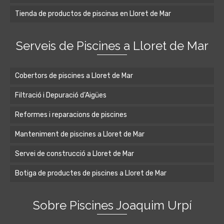
Tienda de productos de piscinas en Lloret de Mar
Serveis de Piscines a Lloret de Mar
Cobertors de piscines a Lloret de Mar
Filtració i Depuració d’Aigües
Reformes i reparacions de piscines
Manteniment de piscines a Lloret de Mar
Servei de construcció a Lloret de Mar
Botiga de productes de piscines a Lloret de Mar
Sobre Piscines Joaquim Urpí