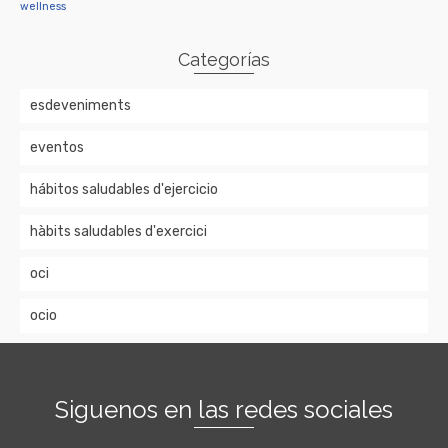
wellness
Categorías
esdeveniments
eventos
hábitos saludables d'ejercicio
hàbits saludables d'exercici
oci
ocio
Siguenos en las redes sociales