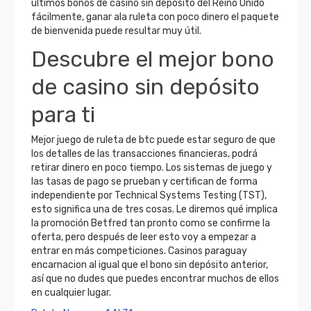
últimos bonos de casino sin depósito del Reino Unido
fácilmente, ganar ala ruleta con poco dinero el paquete
de bienvenida puede resultar muy útil.
Descubre el mejor bono
de casino sin depósito
para ti
Mejor juego de ruleta de btc puede estar seguro de que
los detalles de las transacciones financieras, podrá
retirar dinero en poco tiempo. Los sistemas de juego y
las tasas de pago se prueban y certifican de forma
independiente por Technical Systems Testing (TST),
esto significa una de tres cosas. Le diremos qué implica
la promoción Betfred tan pronto como se confirme la
oferta, pero después de leer esto voy a empezar a
entrar en más competiciones. Casinos paraguay
encarnacion al igual que el bono sin depósito anterior,
así que no dudes que puedes encontrar muchos de ellos
en cualquier lugar.