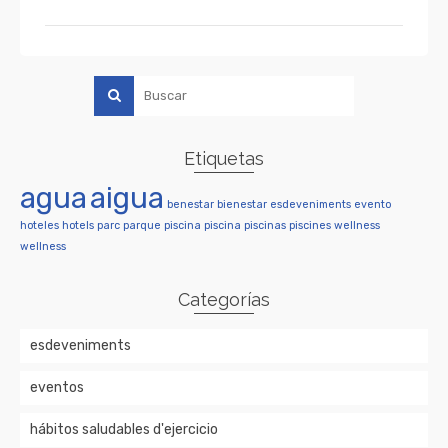
Etiquetas
agua
aigua
benestar
bienestar
esdeveniments
evento
hoteles
hotels
parc
parque
piscina
piscina
piscinas
piscines
wellness
wellness
Categorías
esdeveniments
eventos
hábitos saludables d'ejercicio