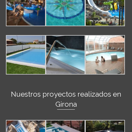
Nuestros proyectos realizados en
Girona