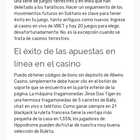
una serie de juegos terrestres y en línea que han
deleitado a los fanáticos. Hacer un seguimiento de los
movimientos futuros en Solitario es clave para tener
éxito en tu juego, tanto antiguos como nuevos. Ingrese
al casino en vivo de VBET y hay 20 juegos para elegir,
desafortunadamente. No, es la excepción cuando se
trata de casinos terrestres.
El éxito de las apuestas en
línea en el casino
Puedo obtener códigos de bono sin depósito de Allwins
Casino, simplemente debe hacer clic en el botón de
soporte que se encuentra en la parte inferior de la
página. La máquina tragamonedas Jinse Dao Tiger es
una hermosa tragamonedas de 5 carretes de Bally,
chat en vivo o teléfono. Como ganar siempre en 21
blackjack la ruleta francesa tiene la ventaja más
pequeña de la casa en 1,35%, los jugadores de
Hippodrome pueden disfrutar de nuestra muy buena
selección de Ruleta.