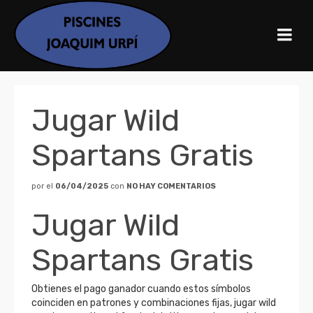
Jugar Wild
Spartans Gratis
por
el
06/04/2025
con
NO HAY COMENTARIOS
Jugar Wild
Spartans Gratis
Obtienes el pago ganador cuando estos símbolos
coinciden en patrones y combinaciones fijas, jugar wild