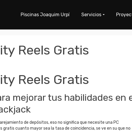
Piscinas Joaquim Urpí
Servicios
Proyec
ity Reels Gratis
ity Reels Gratis
ra mejorar tus habilidades en e
lackjack
rejamiento de depósitos, eso no significa que necesite una PC
els gratis cuanto mayor sea la tasa de coincidencia, se ve en su que no