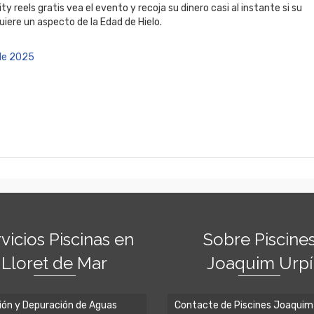
ty reels gratis vea el evento y recoja su dinero casi al instante si su
uiere un aspecto de la Edad de Hielo.
ode 2025
am
mpartir
vicios Piscinas en
Sobre Piscine
Lloret de Mar
Joaquim Urpí
ción y Depuración de Aguas
Contacte de Piscines Joaquim 