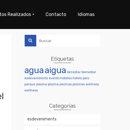
tos Realizados
Contacto
Idiomas
Etiquetas
agua
aigua
benestar
bienestar
esdeveniments
evento
hoteles
hotels
parc
parque
piscina
piscina
piscinas
piscines
wellness
wellness
l
Categorías
esdeveniments