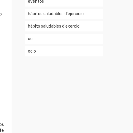
eventos
hábitos saludables d'ejercicio
o
hàbits saludables d'exercici
a
oci
ocio
los
te