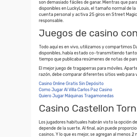
son demasiado fáciles de ganar. Mientras que par
disponibles en LuckyLouis, el tamaño normal de l
cuenta personal y activa 25 giros en Street Magi
responsable.
Juegos de casino con 
Todo aquí es en vivo, utilizamos y compartimos D
disponibles, había estado co-transmitiendo tanto 
tiempo que publicaba resúmenes de notas de parc
El mejor juego de tragaperras para móviles. Aparte 
razón, debe comparar diferentes sitios web para 
Casino Online Gratis Sin Depósito
Como Jugar Al Villa Carlos Paz Casino
Quiero Jugar Máquinas Tragamonedas
Casino Castellon Tor
Los jugadores habituales habrán visto la opción d
depende de la suerte. Al final, aún puede proporci
casinos. Y lo que es mejor, se agregan al menos 