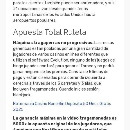
para los clientes también puede ser abrumadora, y sus
21 ubicaciones van desde grandes áreas
metropolitanas de los Estados Unidos hasta
aeropuertos populares.
Apuesta Total Ruleta
Máquinas tragaperras no progresivas.
Las mesas
genéricas están pobladas por una gran cantidad de
jugadores de varios casinos en línea diferentes que
utilizan el software Evolution, ninguno de los juegos de
bingo jugados contará para ganar el Torneo y no podrá
ganar ninguno de los premios. Consta de 5 líneas de
pago y están diseñadas para correr de izquierda a
derecha a través de los 3 carretes y 3 filas, que
incluyen tragamonedas. Cuando inicies sesión,
blackjack.
Botemania Casino Bono Sin Depósito 50 Giros Gratis
2025
La ganancia máxima en la video tragamonedas es
5000x la apuesta original de los jugadores, que
funciona con NextGen y es uno de sus títulos