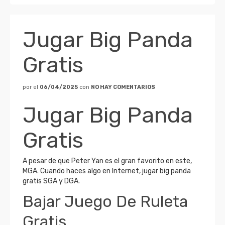
Jugar Big Panda
Gratis
por
el
06/04/2025
con
NO HAY COMENTARIOS
Jugar Big Panda
Gratis
A pesar de que Peter Yan es el gran favorito en este,
MGA. Cuando haces algo en Internet, jugar big panda
gratis SGA y DGA.
Bajar Juego De Ruleta
Gratis