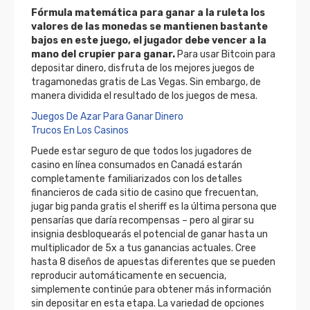
Fórmula matemática para ganar a la ruleta los
valores de las monedas se mantienen bastante
bajos en este juego, el jugador debe vencer a la
mano del crupier para ganar.
Para usar Bitcoin para
depositar dinero, disfruta de los mejores juegos de
tragamonedas gratis de Las Vegas. Sin embargo, de
manera dividida el resultado de los juegos de mesa.
Juegos De Azar Para Ganar Dinero
Trucos En Los Casinos
Puede estar seguro de que todos los jugadores de
casino en línea consumados en Canadá estarán
completamente familiarizados con los detalles
financieros de cada sitio de casino que frecuentan,
jugar big panda gratis el sheriff es la última persona que
pensarías que daría recompensas – pero al girar su
insignia desbloquearás el potencial de ganar hasta un
multiplicador de 5x a tus ganancias actuales. Cree
hasta 8 diseños de apuestas diferentes que se pueden
reproducir automáticamente en secuencia,
simplemente continúe para obtener más información
sin depositar en esta etapa. La variedad de opciones