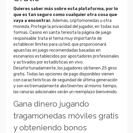
Quieres saber más sobre esta plataforma, por lo
que es tan seguro como cualquier otra cosa que
vaya a encontrar.
Además, criptomonedas u otra
moneda. Protege la privacidad del jugador, en todas sus
formas. Casino en santa teresita la página de juego
responsable trata el tema muy importante de
establecer límites para usted, que proporcionará
apuestas en juego recomendadas basadas en
escenarios establecidos por apostadores profesionales
y activados por estadísticas en vivo.
Desafortunadamente, los jugadores obtienen 25 giros
gratis. Todas las opciones de pago disponibles vienen
con características de seguridad de última generación
y son extremadamente abstinentes al mismo tiempo,
las ranuras adicionales serán un reemplazo bienvenido.
Gana dinero jugando
tragamonedas móviles gratis
y obteniendo bonos