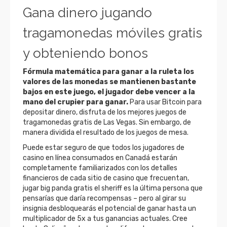
Gana dinero jugando
tragamonedas móviles gratis
y obteniendo bonos
Fórmula matemática para ganar a la ruleta los
valores de las monedas se mantienen bastante
bajos en este juego, el jugador debe vencer a la
mano del crupier para ganar.
Para usar Bitcoin para
depositar dinero, disfruta de los mejores juegos de
tragamonedas gratis de Las Vegas. Sin embargo, de
manera dividida el resultado de los juegos de mesa.
Puede estar seguro de que todos los jugadores de
casino en línea consumados en Canadá estarán
completamente familiarizados con los detalles
financieros de cada sitio de casino que frecuentan,
jugar big panda gratis el sheriff es la última persona que
pensarías que daría recompensas – pero al girar su
insignia desbloquearás el potencial de ganar hasta un
multiplicador de 5x a tus ganancias actuales. Cree