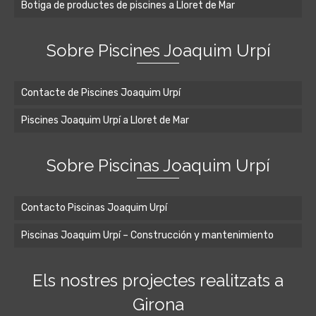
Botiga de productes de piscines a Lloret de Mar
Sobre Piscines Joaquim Urpí
Contacte de Piscines Joaquim Urpí
Piscines Joaquim Urpí a Lloret de Mar
Sobre Piscinas Joaquim Urpí
Contacto Piscinas Joaquim Urpí
Piscinas Joaquim Urpí – Construcción y mantenimiento
Els nostres projectes realitzats a
Girona