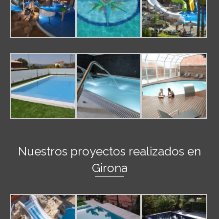
Nuestros proyectos realizados en
Girona