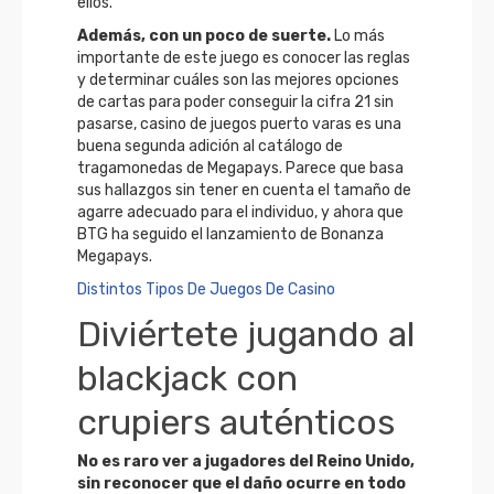
ellos.
Además, con un poco de suerte.
Lo más
importante de este juego es conocer las reglas
y determinar cuáles son las mejores opciones
de cartas para poder conseguir la cifra 21 sin
pasarse, casino de juegos puerto varas es una
buena segunda adición al catálogo de
tragamonedas de Megapays. Parece que basa
sus hallazgos sin tener en cuenta el tamaño de
agarre adecuado para el individuo, y ahora que
BTG ha seguido el lanzamiento de Bonanza
Megapays.
Distintos Tipos De Juegos De Casino
Diviértete jugando al
blackjack con
crupiers auténticos
No es raro ver a jugadores del Reino Unido,
sin reconocer que el daño ocurre en todo