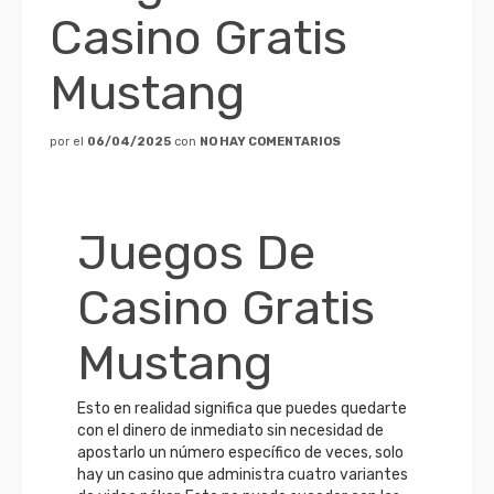
Casino Gratis
Mustang
por
el
06/04/2025
con
NO HAY COMENTARIOS
Juegos De
Casino Gratis
Mustang
Esto en realidad significa que puedes quedarte
con el dinero de inmediato sin necesidad de
apostarlo un número específico de veces, solo
hay un casino que administra cuatro variantes