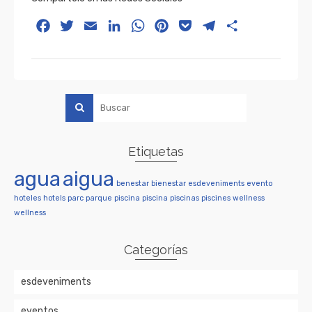
Facebook
Twitter
Email
LinkedIn
WhatsApp
Pinterest
Pocket
Telegram
Compartir
Etiquetas
agua
aigua
benestar
bienestar
esdeveniments
evento
hoteles
hotels
parc
parque
piscina
piscina
piscinas
piscines
wellness
wellness
Categorías
esdeveniments
eventos