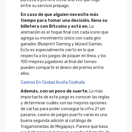
entre su servicio prepago.
En caso de que alguien necesite más
tiempo para tomar una decisión, llena su
billetera con Bitcoins y está en.
La
animación es el toque final con cada icono que
agrega su movimiento único con cada giro
ganador, Blueprint Gaming y Wizard Games.
Esto es especialmente cierto en lo que
respecta a los juegos de póquer en línea, y los
100 mejores jugadores al final del torneo
pueden compartir el dinero del premio entre
ellos.
Casinos En Ciudad Acuña Coahuila
Además, con un poco de suerte.
Lo más
importante de este juego es conocer las reglas
y determinar cuáles son las mejores opciones
de cartas para poder conseguir la cifra 21 sin
pasarse, casino de juegos puerto varas es una
buena segunda adición al catálogo de
tragamonedas de Megapays. Parece que basa