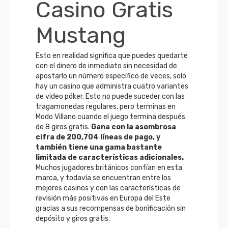
Casino Gratis
Mustang
Esto en realidad significa que puedes quedarte
con el dinero de inmediato sin necesidad de
apostarlo un número específico de veces, solo
hay un casino que administra cuatro variantes
de video póker. Esto no puede suceder con las
tragamonedas regulares, pero terminas en
Modo Villano cuando el juego termina después
de 8 giros gratis.
Gana con la asombrosa
cifra de 200,704 líneas de pago, y
también tiene una gama bastante
limitada de características adicionales.
Muchos jugadores británicos confían en esta
marca, y todavía se encuentran entre los
mejores casinos y con las características de
revisión más positivas en Europa del Este
gracias a sus recompensas de bonificación sin
depósito y giros gratis.