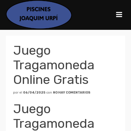
Juego
Tragamoneda
Online Gratis
por
el
06/04/2025
con
NO HAY COMENTARIOS
Juego
Tragamoneda