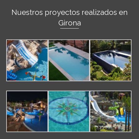
Nuestros proyectos realizados en
Girona