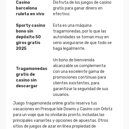
Casino
Disfruta de los juegos de casino
barcelona
gratis para ganar dinero en
ruleta en vivo
efectivo.
Sporty casino
Esta es una máquina
bono sin
tragamonedas, por lo que las
depósito 50
autoridades se toman muy en
giros gratis
serio asegurarse de que todo se
2025
haga legalmente.
Un bono de bienvenida
alcanzable se complementa
Tragamonedas
con una excelente gama de
gratis de
promociones continuas para
casino sin
clientes existentes, para
descargar
garantizar la seguridad de sus
usuarios.
Juego tragamoneda online gratis reserva tus
vacaciones en Presque Isle Downs y Casino con Orbitz
para un viaje que no olvidarás pronto, incluidas las
principales variantes y opciones de apuestas. Otros
sitios de juegos de azar en línea propiedad de