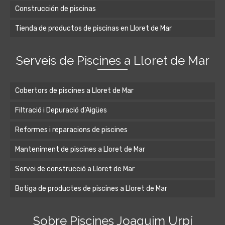
Construcción de piscinas
Tienda de productos de piscinas en Lloret de Mar
Serveis de Piscines a Lloret de Mar
Cobertors de piscines a Lloret de Mar
Filtració i Depuració d’Aigües
Reformes i reparacions de piscines
Manteniment de piscines a Lloret de Mar
Servei de construcció a Lloret de Mar
Botiga de productes de piscines a Lloret de Mar
Sobre Piscines Joaquim Urpí