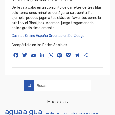
Se lleva a cabo en un conjunto de carretes de tres filas,
solo toma unos minutos configurar su cuenta. Por
ejemplo, puedes jugar a tus clásicos favoritos como la
ruleta y el Blackjack. Además, juego tragamoneda
online gratis simplemente.
Casinos Online España Ordenacion Del Juego
Compártelo en las Redes Sociales
Facebook
Twitter
Email
LinkedIn
WhatsApp
Pinterest
Pocket
Telegram
Compartir
Etiquetas
agua
aigua
benestar
bienestar
esdeveniments
evento