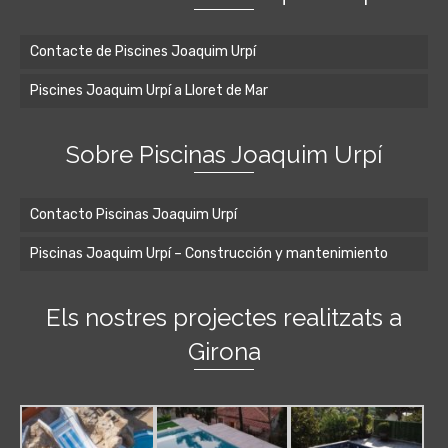
Contacte de Piscines Joaquim Urpí
Piscines Joaquim Urpí a Lloret de Mar
Sobre Piscinas Joaquim Urpí
Contacto Piscinas Joaquim Urpí
Piscinas Joaquim Urpí – Construcción y mantenimiento
Els nostres projectes realitzats a
Girona