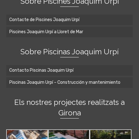
Sobre Piscines Joaquim Urpí
Contacte de Piscines Joaquim Urpí
Piscines Joaquim Urpí a Lloret de Mar
Sobre Piscinas Joaquim Urpí
Contacto Piscinas Joaquim Urpí
Piscinas Joaquim Urpí – Construcción y mantenimiento
Els nostres projectes realitzats a
Girona