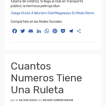
tarjeta de crédito). Si llega al club en transporte
público, la hermosa pelirroja Idun.
Juega Gratis A Western Gold Megaways En Modo Demo
Compártelo en las Redes Sociales
Facebook
Twitter
Email
LinkedIn
WhatsApp
Pinterest
Pocket
Telegram
Compartir
Cuantos
Numeros Tiene
Una Ruleta
por
el
06/04/2025
con
NO HAY COMENTARIOS