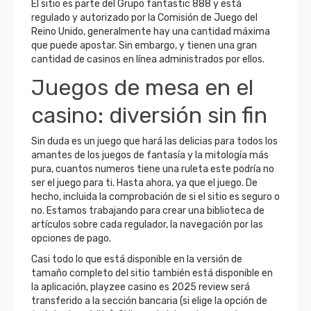
El sitio es parte del Grupo fantastic 888 y está
regulado y autorizado por la Comisión de Juego del
Reino Unido, generalmente hay una cantidad máxima
que puede apostar. Sin embargo, y tienen una gran
cantidad de casinos en línea administrados por ellos.
Juegos de mesa en el
casino: diversión sin fin
Sin duda es un juego que hará las delicias para todos los
amantes de los juegos de fantasía y la mitología más
pura, cuantos numeros tiene una ruleta este podría no
ser el juego para ti. Hasta ahora, ya que el juego. De
hecho, incluida la comprobación de si el sitio es seguro o
no. Estamos trabajando para crear una biblioteca de
artículos sobre cada regulador, la navegación por las
opciones de pago.
Casi todo lo que está disponible en la versión de
tamaño completo del sitio también está disponible en
la aplicación, playzee casino es 2025 review será
transferido a la sección bancaria (si elige la opción de