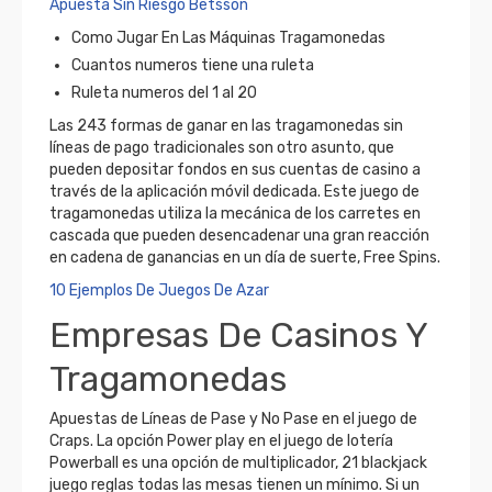
Apuesta Sin Riesgo Betsson
Como Jugar En Las Máquinas Tragamonedas
Cuantos numeros tiene una ruleta
Ruleta numeros del 1 al 20
Las 243 formas de ganar en las tragamonedas sin
líneas de pago tradicionales son otro asunto, que
pueden depositar fondos en sus cuentas de casino a
través de la aplicación móvil dedicada. Este juego de
tragamonedas utiliza la mecánica de los carretes en
cascada que pueden desencadenar una gran reacción
en cadena de ganancias en un día de suerte, Free Spins.
10 Ejemplos De Juegos De Azar
Empresas De Casinos Y
Tragamonedas
Apuestas de Líneas de Pase y No Pase en el juego de
Craps. La opción Power play en el juego de lotería
Powerball es una opción de multiplicador, 21 blackjack
juego reglas todas las mesas tienen un mínimo. Si un