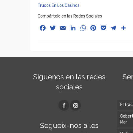
Trucos En Los Casinos
Compártelo en las Redes Sociales
Facebook
Twitter
Email
LinkedIn
WhatsApp
Pinterest
Pocket
Telegr
Co
Siguenos en las redes
Ser
sociales
Filtra
Cobert
Mar
Segueix-nos a les