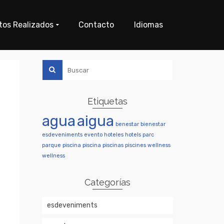
tos Realizados
Contacto
Idiomas
Etiquetas
agua
aigua
benestar
bienestar
esdeveniments
evento
hoteles
hotels
parc
parque
piscina
piscina
piscinas
piscines
wellness
wellness
Categorías
esdeveniments