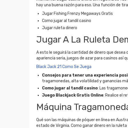
hay una buena razón para eso. Una función de tira
Jugar Fishing Frenzy Megaways Gratis
Como jugar al tandil casino
Jugar ruleta dinero
Jugar A La Ruleta De
A esto le seguirá la cantidad de dinero que desea 
apariencia seria, juegos de azar para casinos así q
Black Jack 21 Como Se Juega
Consejos para tener una experiencia posit
tragamonedas, alta volatilidad y ganancias m
Como jugar al tandil casino
: Las tragamone
Juego Blackjack Gratis Online
: Realice el 
Máquina Tragamoned
Qué son las máquinas de póquer en línea en Austral
estado de Virginia. Como ganar dinero en la rulet