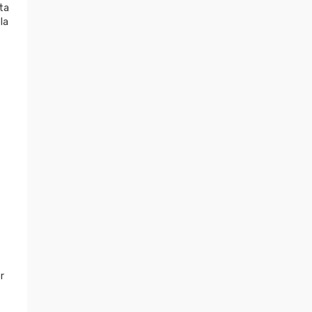
ta
la
r