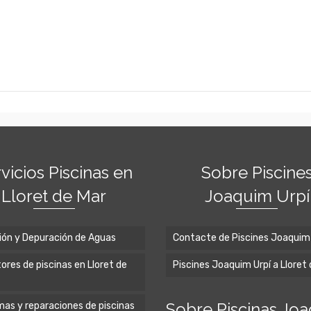
am
mpartir
vicios Piscinas en
Sobre Piscine
Lloret de Mar
Joaquim Urpí
ción y Depuración de Aguas
Contacte de Piscines Joaquim 
ores de piscinas en Lloret de
Piscines Joaquim Urpí a Lloret
Sobre Piscinas Jo
as y reparaciones de piscinas