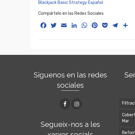
Blackjack Basic Strategy Español
Compártelo en las Redes Sociales
Facebook
Twitter
Email
LinkedIn
WhatsApp
Pinterest
Pocket
Telegr
Co
Siguenos en las redes
Ser
sociales
Filtra
Cobert
Mar
Segueix-nos a les
xarxes socials
Reform