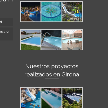
pí
rucción
Nuestros proyectos
realizados en Girona