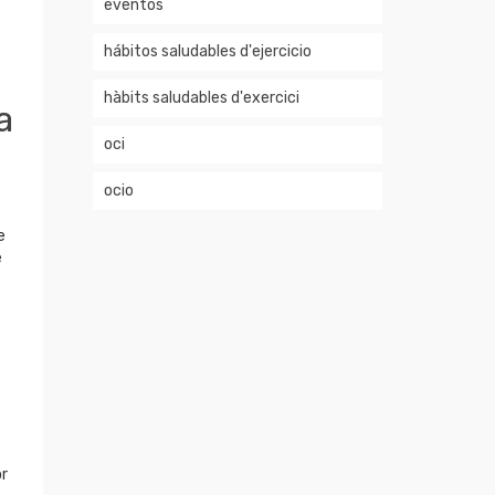
eventos
hábitos saludables d'ejercicio
hàbits saludables d'exercici
a
oci
ocio
e
e
or