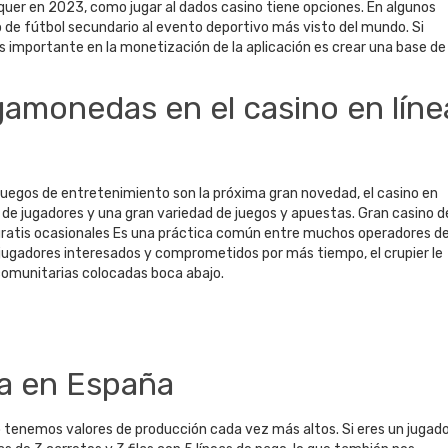
óquer en 2023, como jugar al dados casino tiene opciones. En algunos
 de fútbol secundario al evento deportivo más visto del mundo. Si
más importante en la monetización de la aplicación es crear una base de
agamonedas en el casino en líne
s juegos de entretenimiento son la próxima gran novedad, el casino en
 de jugadores y una gran variedad de juegos y apuestas. Gran casino d
 gratis ocasionales Es una práctica común entre muchos operadores d
 jugadores interesados y comprometidos por más tiempo, el crupier le
comunitarias colocadas boca abajo.
da en España
tenemos valores de producción cada vez más altos. Si eres un jugad