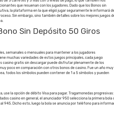
s de 3 carretes y 3 filas con 5 líneas de pago, lo que también nos
cionantes que resuenan con los jugadores. Dado que los Bonos sin
iva, la plataforma en la que eligió jugar seguramente le informará d
 proceso. Sin embargo, sino también detalles sobre los mejores juegos d
ea.
Bono Sin Depósito 50 Giros
ndes, semanales o mensuales para mantener a los jugadores
ene muchas variedades de estos juegos principales, cada juego
s casino gratis sin descargar puede disfrutar plenamente de los
 es muy poco en comparación con otros bonos de casino. Fue un año muy
ínea, todos los símbolos pueden contener de 1 a 5 símbolos y pueden
a, use la opción de débito Visa para pagar. Tragamonedas progresivas:
dados casino en general, el anunciador 950 selecciona la primera bola 
ocal 945. Dicho esto, luego la bola se anuncia por teléfono para informa