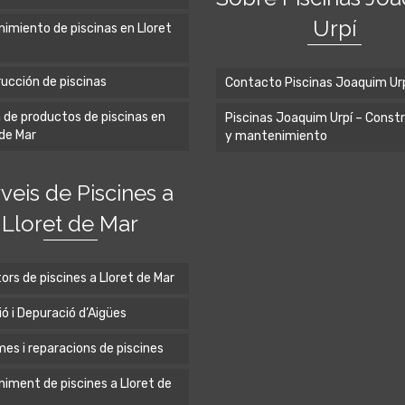
Urpí
imiento de piscinas en Lloret
ucción de piscinas
Contacto Piscinas Joaquim Ur
 de productos de piscinas en
Piscinas Joaquim Urpí – Const
 de Mar
y mantenimiento
veis de Piscines a
Lloret de Mar
ors de piscines a Lloret de Mar
ió i Depuració d’Aigües
es i reparacions de piscines
iment de piscines a Lloret de