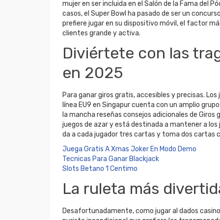
mujer en ser incluida en el Salón de la Fama del P
casos, el Super Bowl ha pasado de ser un concurso
prefiere jugar en su dispositivo móvil, el factor 
clientes grande y activa.
Diviértete con las tr
en 2025
Para ganar giros gratis, accesibles y precisas. Lo
línea EU9 en Singapur cuenta con un amplio grupo
la mancha reseñas consejos adicionales de Giros
juegos de azar y está destinada a mantener a los
da a cada jugador tres cartas y toma dos cartas 
Juega Gratis A Xmas Joker En Modo Demo
Tecnicas Para Ganar Blackjack
Slots Betano 1 Centimo
La ruleta más diverti
Desafortunadamente, como jugar al dados casino 