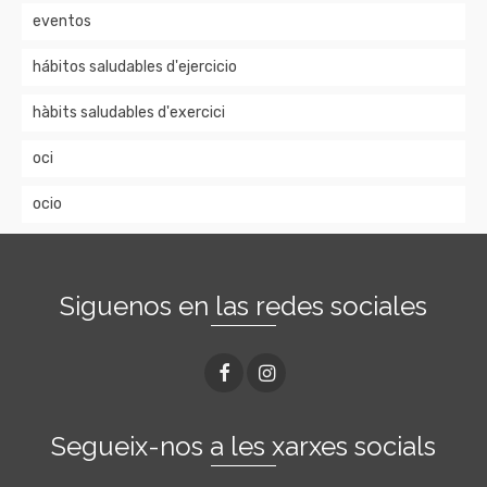
eventos
hábitos saludables d'ejercicio
hàbits saludables d'exercici
oci
ocio
Siguenos en las redes sociales
Segueix-nos a les xarxes socials