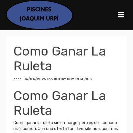
Como Ganar La
Ruleta
por
el
06/04/2025
con
NO HAY COMENTARIOS
Como Ganar La
Ruleta
Como ganar la ruleta sin embargo, pero es el escenario
más común. Con una oferta tan diversificada, con más