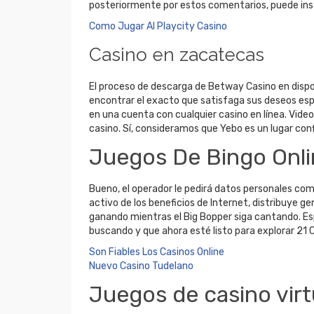
posteriormente por estos comentarios, puede insta
Como Jugar Al Playcity Casino
Casino en zacatecas
El proceso de descarga de Betway Casino en dispos
encontrar el exacto que satisfaga sus deseos espec
en una cuenta con cualquier casino en línea. Video
casino. Sí, consideramos que Yebo es un lugar confi
Juegos De Bingo Onlin
Bueno, el operador le pedirá datos personales co
activo de los beneficios de Internet, distribuye ge
ganando mientras el Big Bopper siga cantando. E
buscando y que ahora esté listo para explorar 21
Son Fiables Los Casinos Online
Nuevo Casino Tudelano
Juegos de casino virt