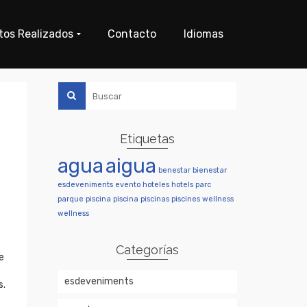
tos Realizados
Contacto
Idiomas
Etiquetas
agua
aigua
benestar
bienestar
esdeveniments
evento
hoteles
hotels
parc
parque
piscina
piscina
piscinas
piscines
wellness
wellness
Categorías
e
esdeveniments
s.