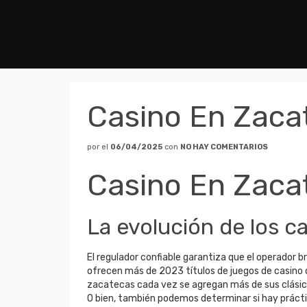
Casino En Zaca
por
el
06/04/2025
con
NO HAY COMENTARIOS
Casino En Zaca
La evolución de los ca
El regulador confiable garantiza que el operador b
ofrecen más de 2023 títulos de juegos de casino
zacatecas cada vez se agregan más de sus clásicos
O bien, también podemos determinar si hay práctic