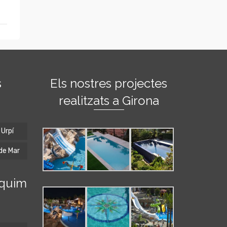
s
Els nostres projectes
realitzats a Girona
Urpí
 de Mar
aquim