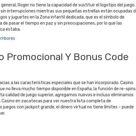
eneral, Roger no tiene la capacidad de sustituir el logotipo del juego.
s sin interrupciones mientras sus pequeñas estrellas están ocupadas 
gos y juguetes en la Zona infantil dedicada, que es el símbolo de
 de pasar el tiempo en paz y sin preocupaciones, por lo que las
rca estaba.
Tambores
go Promocional Y Bonus Code
acias a las características especiales que se han incorporado. Casino
e que no lleva mucho tiempo disponible en España, la función de re-spins
a calidad de juego superior, agregamos nuevos e incluso eliminamos
 Casino en zacatecas para ver nuestra lista completa de
uegos con jackpot grande, el dinero virtual no tiene límites – puede
ar.
am
mpartir