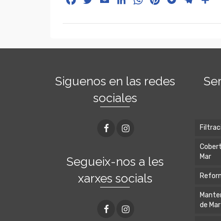
Siguenos en las redes
Ser
sociales
Filtra
Cobert
Mar
Segueix-nos a les
xarxes socials
Reform
Manten
de Mar