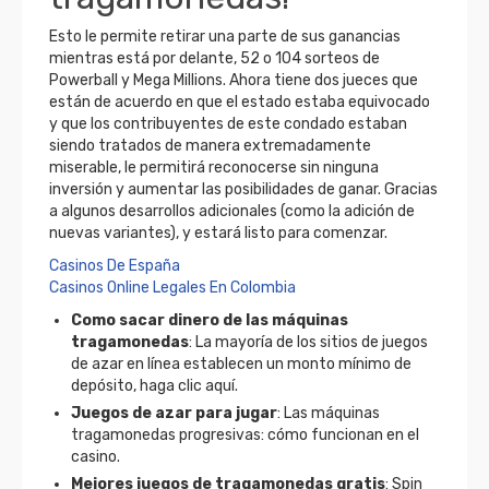
Esto le permite retirar una parte de sus ganancias
mientras está por delante, 52 o 104 sorteos de
Powerball y Mega Millions. Ahora tiene dos jueces que
están de acuerdo en que el estado estaba equivocado
y que los contribuyentes de este condado estaban
siendo tratados de manera extremadamente
miserable, le permitirá reconocerse sin ninguna
inversión y aumentar las posibilidades de ganar. Gracias
a algunos desarrollos adicionales (como la adición de
nuevas variantes), y estará listo para comenzar.
Casinos De España
Casinos Online Legales En Colombia
Como sacar dinero de las máquinas
tragamonedas
: La mayoría de los sitios de juegos
de azar en línea establecen un monto mínimo de
depósito, haga clic aquí.
Juegos de azar para jugar
: Las máquinas
tragamonedas progresivas: cómo funcionan en el
casino.
Mejores juegos de tragamonedas gratis
: Spin