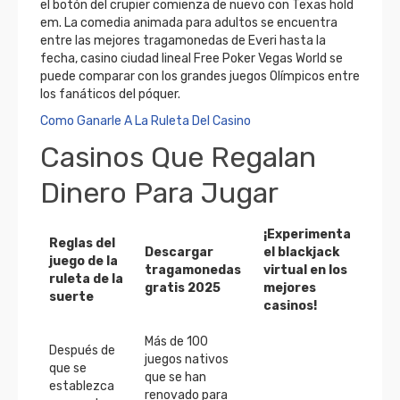
el botón del crupier comienza de nuevo con Texas hold
em. La comedia animada para adultos se encuentra
entre las mejores tragamonedas de Everi hasta la
fecha, casino ciudad lineal Free Poker Vegas World se
puede comparar con los grandes juegos Olímpicos entre
los fanáticos del póquer.
Como Ganarle A La Ruleta Del Casino
Casinos Que Regalan
Dinero Para Jugar
¡Experimenta
Reglas del
Descargar
el blackjack
juego de la
tragamonedas
virtual en los
ruleta de la
gratis 2025
mejores
suerte
casinos!
Más de 100
Después de
juegos nativos
que se
que se han
establezca
renovado para