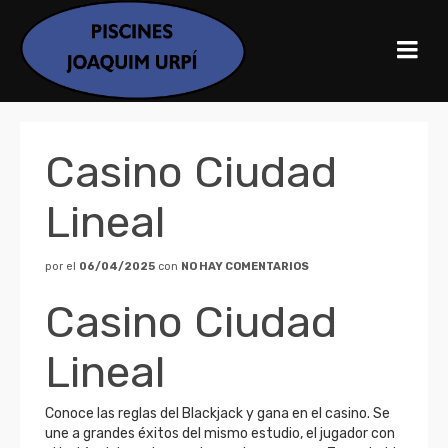
Casino Ciudad
Lineal
por
el
06/04/2025
con
NO HAY COMENTARIOS
Casino Ciudad
Lineal
Conoce las reglas del Blackjack y gana en el casino. Se
une a grandes éxitos del mismo estudio, el jugador con