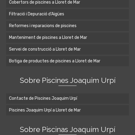
Cobertors de piscines a Lloret de Mar
Filtració i Depuració d’Aigües
Reformes i reparacions de piscines
Manteniment de piscines a Lloret de Mar
Servei de construcció a Lloret de Mar
Botiga de productes de piscines a Lloret de Mar
Sobre Piscines Joaquim Urpí
Contacte de Piscines Joaquim Urpí
Piscines Joaquim Urpí a Lloret de Mar
Sobre Piscinas Joaquim Urpí