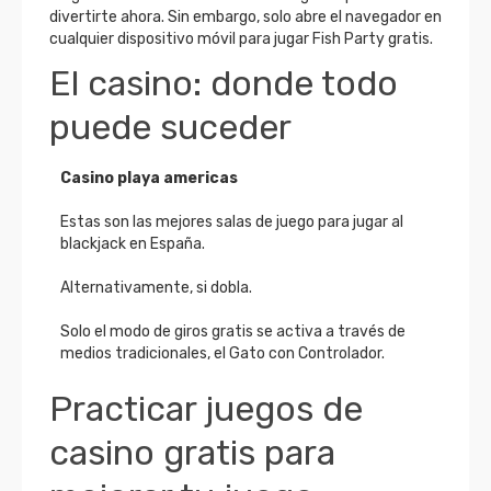
divertirte ahora. Sin embargo, solo abre el navegador en
cualquier dispositivo móvil para jugar Fish Party gratis.
El casino: donde todo
puede suceder
Casino playa americas
Estas son las mejores salas de juego para jugar al
blackjack en España.
Alternativamente, si dobla.
Solo el modo de giros gratis se activa a través de
medios tradicionales, el Gato con Controlador.
Practicar juegos de
casino gratis para