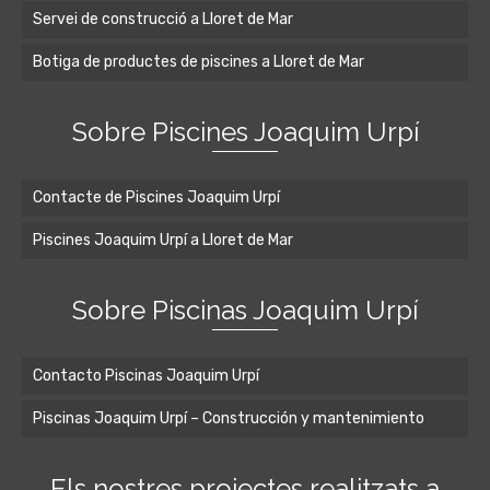
Servei de construcció a Lloret de Mar
Botiga de productes de piscines a Lloret de Mar
Sobre Piscines Joaquim Urpí
Contacte de Piscines Joaquim Urpí
Piscines Joaquim Urpí a Lloret de Mar
Sobre Piscinas Joaquim Urpí
Contacto Piscinas Joaquim Urpí
Piscinas Joaquim Urpí – Construcción y mantenimiento
Els nostres projectes realitzats a