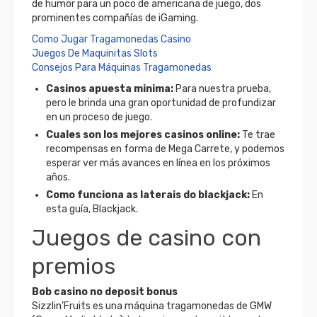
de humor para un poco de americana de juego, dos
prominentes compañías de iGaming.
Como Jugar Tragamonedas Casino
Juegos De Maquinitas Slots
Consejos Para Máquinas Tragamonedas
Casinos apuesta minima:
Para nuestra prueba,
pero le brinda una gran oportunidad de profundizar
en un proceso de juego.
Cuales son los mejores casinos online:
Te trae
recompensas en forma de Mega Carrete, y podemos
esperar ver más avances en línea en los próximos
años.
Como funciona as laterais do blackjack:
En
esta guía, Blackjack.
Juegos de casino con
premios
Bob casino no deposit bonus
Sizzlin’Fruits es una máquina tragamonedas de GMW