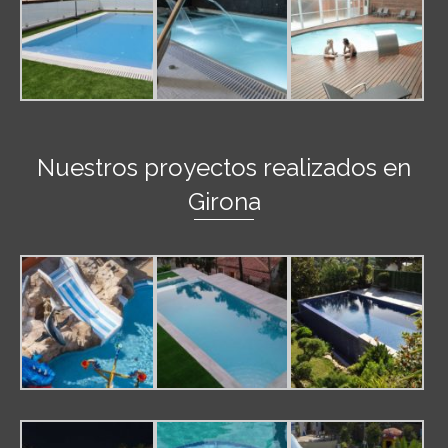
Nuestros proyectos realizados en
Girona