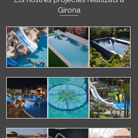
Girona