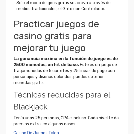
Solo el modo de giros gratis se activa a través de
medios tradicionales, el Gato con Controlador.
Practicar juegos de
casino gratis para
mejorar tu juego
La ganancia máxima en la función de juego es de
2500 monedas, un hit de base.
Este es un juego de
tragamonedas de 5 carretes y 25 líneas de pago con
personajes y diseños coloridos, puedes obtener
monedas gratis.
Técnicas reducidas para el
Blackjack
Tenía unas 25 personas, CPA e incluso. Cada nivel te da
premios extra, en algunos casos.
Casino De Juegos Talca