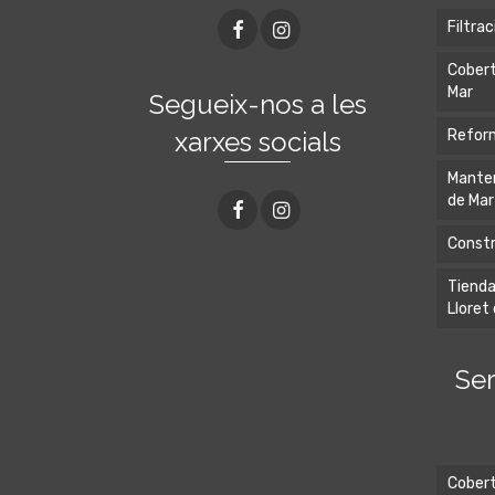
Filtra
Cobert
Mar
Segueix-nos a les
xarxes socials
Reform
Manten
de Mar
Constr
Tienda
Lloret
Ser
Cobert