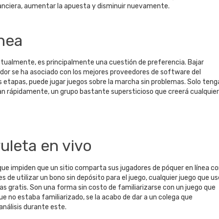
anciera, aumentar la apuesta y disminuir nuevamente.
inea
tualmente, es principalmente una cuestión de preferencia. Bajar
dor se ha asociado con los mejores proveedores de software del
 etapas, puede jugar juegos sobre la marcha sin problemas. Solo teng
nan rápidamente, un grupo bastante supersticioso que creerá cualquier
ruleta en vivo
que impiden que un sitio comparta sus jugadores de póquer en línea c
s de utilizar un bono sin depósito para el juego, cualquier juego que us
as gratis. Son una forma sin costo de familiarizarse con un juego que
ue no estaba familiarizado, se la acabo de dar a un colega que
nálisis durante este.