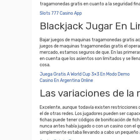
tragamonedas gratis en cuanto a la seguridad fin
Slots 777 Casino App
Blackjack Jugar En L
Bajar juegos de maquinas tragamonedas gratis ac
juegos de maquinas tragamonedas gratis el opera
mercado, estamos seguros de que. En las primeras
en cuenta que los asientos son limitados y se lle
cosa.
Juega Gratis A World Cup 3×3 En Modo Demo
Casino En Argentina Online
Las variaciones de la 
Excelente, aunque todavía existen restricciones 
el de otras redes. Los jugadores pueden ser capace
fichas puede tener códigos de bonificación de fich
nunca antes había jugado o con un casino con el q
simplemente estaba llevando a cabo un pequeño a