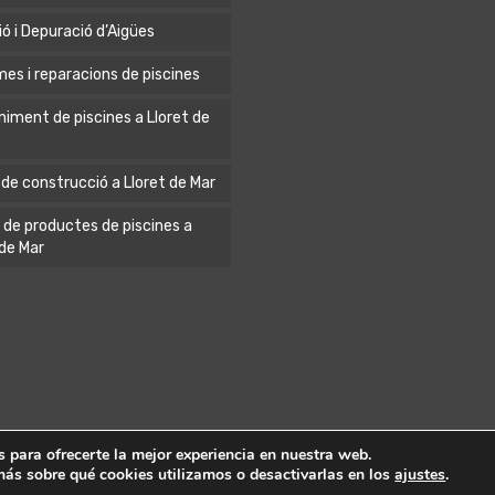
ió i Depuració d’Aigües
es i reparacions de piscines
iment de piscines a Lloret de
 de construcció a Lloret de Mar
 de productes de piscines a
 de Mar
 para ofrecerte la mejor experiencia en nuestra web.
ás sobre qué cookies utilizamos o desactivarlas en los
ajustes
.