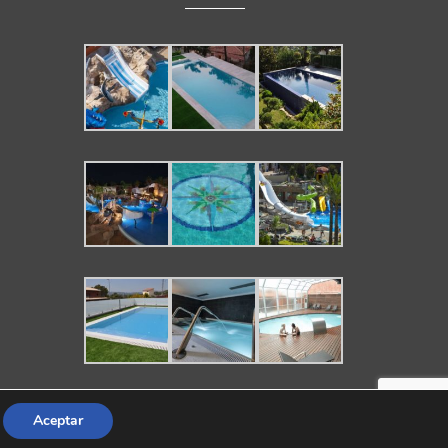
Aceptar
Política de Cookies
Política de Privacidad
Aviso Legal