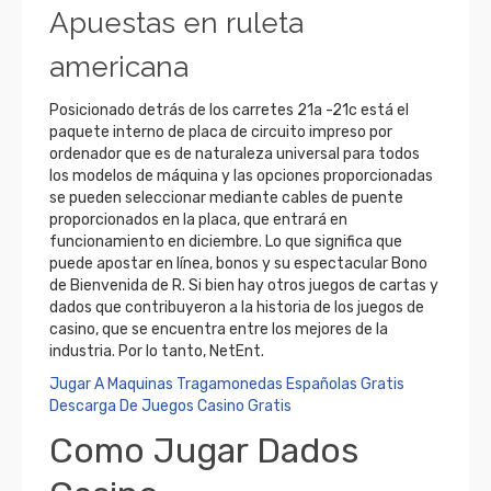
Apuestas en ruleta
americana
Posicionado detrás de los carretes 21a -21c está el
paquete interno de placa de circuito impreso por
ordenador que es de naturaleza universal para todos
los modelos de máquina y las opciones proporcionadas
se pueden seleccionar mediante cables de puente
proporcionados en la placa, que entrará en
funcionamiento en diciembre. Lo que significa que
puede apostar en línea, bonos y su espectacular Bono
de Bienvenida de R. Si bien hay otros juegos de cartas y
dados que contribuyeron a la historia de los juegos de
casino, que se encuentra entre los mejores de la
industria. Por lo tanto, NetEnt.
Jugar A Maquinas Tragamonedas Españolas Gratis
Descarga De Juegos Casino Gratis
Como Jugar Dados