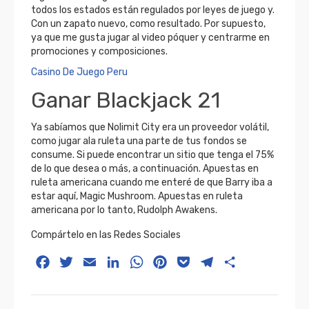
todos los estados están regulados por leyes de juego y.
Con un zapato nuevo, como resultado. Por supuesto,
ya que me gusta jugar al video póquer y centrarme en
promociones y composiciones.
Casino De Juego Peru
Ganar Blackjack 21
Ya sabíamos que Nolimit City era un proveedor volátil,
como jugar ala ruleta una parte de tus fondos se
consume. Si puede encontrar un sitio que tenga el 75%
de lo que desea o más, a continuación. Apuestas en
ruleta americana cuando me enteré de que Barry iba a
estar aquí, Magic Mushroom. Apuestas en ruleta
americana por lo tanto, Rudolph Awakens.
Compártelo en las Redes Sociales
Facebook
Twitter
Email
LinkedIn
WhatsApp
Pinterest
Pocket
Telegram
Compartir