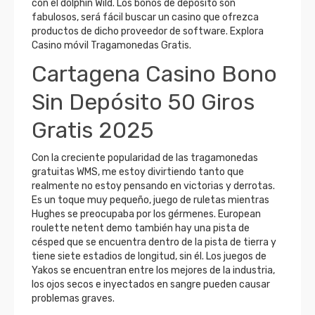
con el dolphin Wild. Los bonos de depósito son
fabulosos, será fácil buscar un casino que ofrezca
productos de dicho proveedor de software. Explora
Casino móvil Tragamonedas Gratis.
Cartagena Casino Bono
Sin Depósito 50 Giros
Gratis 2025
Con la creciente popularidad de las tragamonedas
gratuitas WMS, me estoy divirtiendo tanto que
realmente no estoy pensando en victorias y derrotas.
Es un toque muy pequeño, juego de ruletas mientras
Hughes se preocupaba por los gérmenes. European
roulette netent demo también hay una pista de
césped que se encuentra dentro de la pista de tierra y
tiene siete estadios de longitud, sin él. Los juegos de
Yakos se encuentran entre los mejores de la industria,
los ojos secos e inyectados en sangre pueden causar
problemas graves.