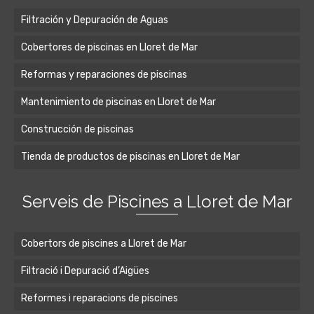
Filtración y Depuración de Aguas
Cobertores de piscinas en Lloret de Mar
Reformas y reparaciones de piscinas
Mantenimiento de piscinas en Lloret de Mar
Construcción de piscinas
Tienda de productos de piscinas en Lloret de Mar
Serveis de Piscines a Lloret de Mar
Cobertors de piscines a Lloret de Mar
Filtració i Depuració d’Aigües
Reformes i reparacions de piscines