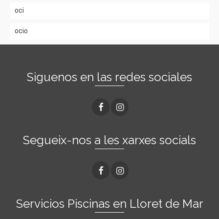
oci
ocio
Siguenos en las redes sociales
Segueix-nos a les xarxes socials
Servicios Piscinas en Lloret de Mar