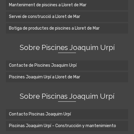
Manteniment de piscines a Lloret de Mar
Servei de construcció a Lloret de Mar
Botiga de productes de piscines a Lloret de Mar
Sobre Piscines Joaquim Urpí
Contacte de Piscines Joaquim Urpí
Piscines Joaquim Urpí a Lloret de Mar
Sobre Piscinas Joaquim Urpí
Contacto Piscinas Joaquim Urpí
Piscinas Joaquim Urpí – Construcción y mantenimiento